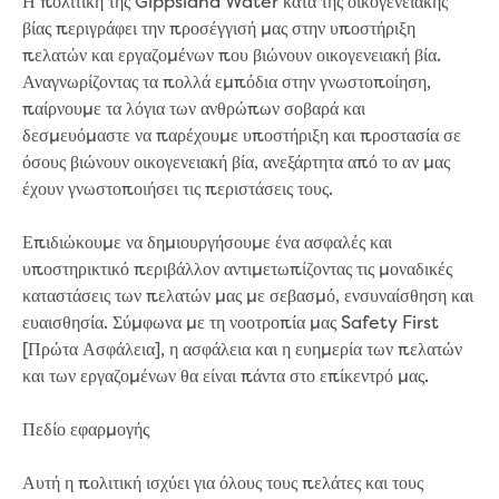
Η πολιτική της Gippsland Water κατά της οικογενειακής
Businesses saving water
βίας περιγράφει την προσέγγισή μας στην υποστήριξη
Water rebates for non-profits
πελατών και εργαζομένων που βιώνουν οικογενειακή βία.
Metered standpipe program
Αναγνωρίζοντας τα πολλά εμπόδια στην γνωστοποίηση,
Backflow prevention
παίρνουμε τα λόγια των ανθρώπων σοβαρά και
Our services
δεσμευόμαστε να παρέχουμε υποστήριξη και προστασία σε
Wastewater treatment
όσους βιώνουν οικογενειακή βία, ανεξάρτητα από το αν μας
Water quality
έχουν γνωστοποιήσει τις περιστάσεις τους.
Drinking water sampling at customers
properties
Επιδιώκουμε να δημιουργήσουμε ένα ασφαλές και
Testing water across our area
υποστηρικτικό περιβάλλον αντιμετωπίζοντας τις μοναδικές
Water supply
καταστάσεις των πελατών μας με σεβασμό, ενσυναίσθηση και
Annual Water Outlook
ευαισθησία. Σύμφωνα με τη νοοτροπία μας Safety First
Drinking fountain locations
[Πρώτα Ασφάλεια], η ασφάλεια και η ευημερία των πελατών
Our role in mine rehabilitation
και των εργαζομένων θα είναι πάντα στο επίκεντρό μας.
Water and sewer assets
Locate assets
Πεδίο εφαρμογής
Pressures and flows information
Building and development
Αυτή η πολιτική ισχύει για όλους τους πελάτες και τους