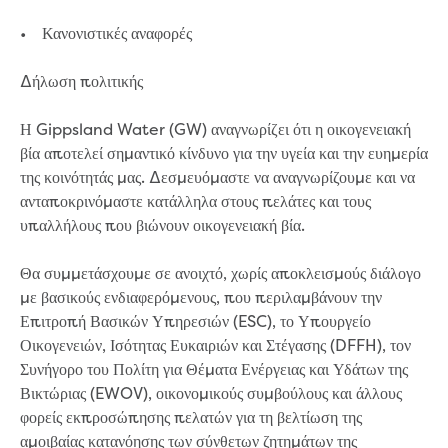
Reducing CO2 emissions - Gippsland
• Κανονιστικές αναφορές
Water Factory solar project
Secure water for Warragul and Drouin
Δήλωση πολιτικής
Heyfield to Coongulla interconnect
water main project
Η Gippsland Water (GW) αναγνωρίζει ότι η οικογενειακή
Upgrade to Dawson Street pump
βία αποτελεί σημαντικό κίνδυνο για την υγεία και την ευημερία
station in Sale
της κοινότητάς μας. Δεσμευόμαστε να αναγνωρίζουμε και να
Gippsland Regional Organics Expansion
ανταποκρινόμαστε κατάλληλα στους πελάτες και τους
Gippsland Regional Organics
υπαλλήλους που βιώνουν οικογενειακή βία.
About us
Contact us
Θα συμμετάσχουμε σε ανοιχτό, χωρίς αποκλεισμούς διάλογο
Our compost
με βασικούς ενδιαφερόμενους, που περιλαμβάνουν την
Waste treatment
Επιτροπή Βασικών Υπηρεσιών (ESC), το Υπουργείο
Take a virtual tour
Οικογενειών, Ισότητας Ευκαιριών και Στέγασης (DFFH), τον
Protecting drinking water for Churchill
Συνήγορο του Πολίτη για Θέματα Ενέργειας και Υδάτων της
and surrounding communities
Βικτώριας (EWOV), οικονομικούς συμβούλους και άλλους
φορείς εκπροσώπησης πελατών για τη βελτίωση της
Water and waste
αμοιβαίας κατανόησης των σύνθετων ζητημάτων της