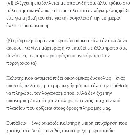
(vi) ελέγχει ή επιβάλλεται με οποιονδήποτε άλλο τρόπο στο
Site tours
μέλος της οικογένειας και προκαλεί στο εν λόγω μέλος φόβο
Request a guided site tour
είτε για τη δική του είτε για την ασφάλεια ή την ευημερία
Teaching resources
άλλου προσώπου· ή
Water efficiency
Water Cycle
(β) η συμπεριφορά ενός προσώπου που κάνει ένα παιδί να
Water in the world
ακούσει, να γίνει μάρτυρας ή να εκτεθεί με άλλο τρόπο στις
Traditional Custodians and water
συνέπειες της συμπεριφοράς που αναφέρεται στην
Circular economy
παράγραφο (α).
Threatened species learning materials
Information for students
Πελάτης που αντιμετωπίζει οικονομικές δυσκολίες – ένας
What is water?
οικιακός πελάτης ή μικρή επιχείρηση που έχει την πρόθεση
Our water sources
να πληρώσει τον λογαριασμό του, αλλά δεν έχει την
Where does my water come from?
οικονομική δυνατότητα να πληρώσει εντός του χρονικού
About Moondarra Reservoir
πλαισίου που ορίζεται στους όρους πληρωμής μας.
More information for students
National Water Week poster competition
Ευπάθεια – ένας οικιακός πελάτης ή μικρή επιχείρηση που
χρειάζεται ειδική φροντίδα, υποστήριξη ή προστασία.
Community