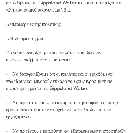
υπαλλήλους της Gippsland Water που αντιμετωπίζουν ή
Economic Development
πλήττονται από οικογενειακή βία.
Business enquiry form
How we could support data centres
Λεπτομέρειες της πολιτικής
Building or renovating
Water meter frequently asked questions
1. Η Δέσμευσή μας
Connecting a new property
Disconnecting a property
Για να υποστηρίξουμε τους πελάτες που βιώνουν
Building near water or sewer pipes
οικογενειακή βία, δεσμευόμαστε:
(easements)
Renovations or extensions
• Να διασφαλίζουμε ότι οι πελάτες και οι εργαζόμενοι
Plan of consolidation
γνωρίζουν και μπορούν εύκολα να έχουν πρόσβαση σε
Building and Development Online Services
υποστήριξη μέσω της Gippsland Water.
Developing land
Construction management plan
• Να προστατεύουμε το απόρρητο, την ασφάλεια και την
Design standards and specifications
εμπιστευτικότητα των στοιχείων των πελατών και των
Drafting specifications
εργαζομένων.
National codes - our design
supplements
• Να παρέχουμε ευαίσθητη και εξατομικευμένη υποστήριξη