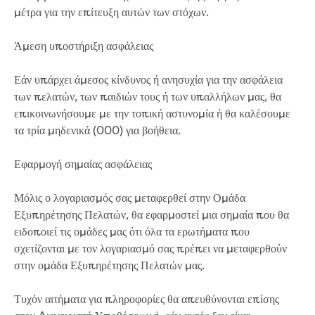
μέτρα για την επίτευξη αυτών των στόχων.
About us
Άμεση υποστήριξη ασφάλειας
Who we are and what we do
Careers
Εάν υπάρχει άμεσος κίνδυνος ή ανησυχία για την ασφάλεια
Career pathways
των πελατών, των παιδιών τους ή των υπαλλήλων μας, θα
School based apprenticeship or
επικοινωνήσουμε με την τοπική αστυνομία ή θα καλέσουμε
traineeship
τα τρία μηδενικά (000) για βοήθεια.
Traineeships
Work experience
Εφαρμογή σημαίας ασφάλειας
Gippsland Water Federation University
Scholarship
Μόλις ο λογαριασμός σας μεταφερθεί στην Ομάδα
Summer internship program
Εξυπηρέτησης Πελατών, θα εφαρμοστεί μια σημαία που θα
Graduate program
ειδοποιεί τις ομάδες μας ότι όλα τα ερωτήματα που
Current opportunities
σχετίζονται με τον λογαριασμό σας πρέπει να μεταφερθούν
How to apply
στην ομάδα Εξυπηρέτησης Πελατών μας.
Our people
Why choose us?
Τυχόν αιτήματα για πληροφορίες θα απευθύνονται επίσης
Gippsland Regional Agribusiness