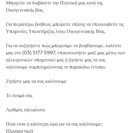
Real Estate Agent residential tenant
Μπορείτε να διαβάσετε την Πολιτική μας κατά της
changes
Οικογενειακής βίας.
Property transfers
Solicitor updates online
Για περαιτέρω βοήθεια, μπορείτε επίσης να επισκεφθείτε τις
Update your details
Υπηρεσίες Υποστήριξης λόγω Οικογενειακής Βίας.
Update details for companies and
organisations
Για να συζητήσετε πώς μπορούμε να βοηθήσουμε, καλέστε
Update details for residential customers
μας στο (03) 5177 5997, επικοινωνήστε μαζί μας μέσω των
My water supply agreement
ηλεκτρονικών υπηρεσιών μας ή ζητήστε μας να σας
καλέσουμε συμπληρώνοντας το παρακάτω έντυπο.
Outages, works and projects
Ζητήστε μας να σας καλέσουμε
Outages
Report a fault, leak or burst
Το όνομά σας
Current works
How we notify you about upcoming works
Αριθμός τηλεφώνου
Preparing for water or sewer main works
Incidents and emergencies
Ποια είναι η καλύτερη ώρα για να σας καλέσουμε;
What to do in a bushfire or flood
(Προαιρετικό)