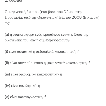
2. Ορισμοί
Find an accredited design consultant
Find an accredited pipelayer
Οικογενειακή βία - ορίζεται βάσει του Νόμου περί
Getting accredited
Προστασίας από την Οικογενειακή Βία του 2008 (Βικτώρια)
Plumbers
ως:
Education
(α) η συμπεριφορά ενός προσώπου έναντι μέλους της
οικογένειάς του, εάν η συμπεριφορά αυτή·
Face-to-face sessions
Kindergarten incursions
(i) είναι σωματικά ή σεξουαλικά κακοποιητική· ή
Request a kinder session
Primary school incursions
(ii) είναι συναισθηματικά ή ψυχολογικά κακοποιητική· ή
Request an incursion for your primary
school
(iii) είναι οικονομικά κακοποιητική· ή
Secondary school incursions
Request an incursion for your secondary
(iv) είναι απειλητική· ή
school
Adult and community sessions
(v) είναι καταναγκαστική· ή
Request an information session for your
community group