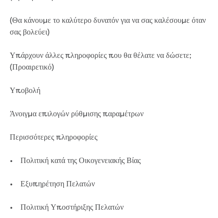
Bushfires
Floods
(Θα κάνουμε το καλύτερο δυνατόν για να σας καλέσουμε όταν
Heatwaves
σας βολεύει)
Major projects
Current major projects
Υπάρχουν άλλες πληροφορίες που θα θέλατε να δώσετε;
Connecting Traralgon, Morwell and
(Προαιρετικό)
surrounding towns water
Moe Water Treatment Plant cover and
Υποβολή
liner replacement
New water main between Traralgon
Άνοιγμα επιλογών ρύθμισης παραμέτρων
and Glengarry
Warragul wastewater treatment plant
Περισσότερες πληροφορίες
upgrade
Water main upgrade program
• Πολιτική κατά της Οικογενειακής Βίας
Sewer main upgrade program
Factory Road Pump Station, Yarragon
• Εξυπηρέτηση Πελατών
SCADA replacement
Upgrading the Saline Wastewater
• Πολιτική Υποστήριξης Πελατών
Outfall Pipeline