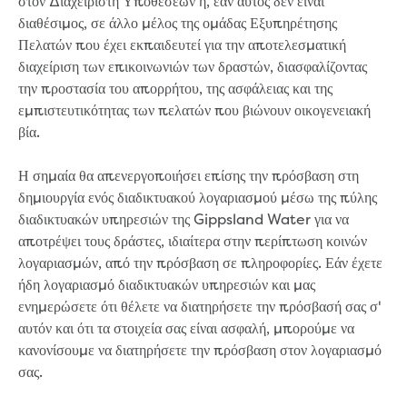
στον Διαχειριστή Υποθέσεων ή, εάν αυτός δεν είναι
About us
διαθέσιμος, σε άλλο μέλος της ομάδας Εξυπηρέτησης
Our products
Πελατών που έχει εκπαιδευτεί για την αποτελεσματική
Take a virtual tour
διαχείριση των επικοινωνιών των δραστών, διασφαλίζοντας
Contact us
την προστασία του απορρήτου, της ασφάλειας και της
Foot and Mouth Disease
εμπιστευτικότητας των πελατών που βιώνουν οικογενειακή
Corporate information
βία.
Our Board
Our management team
Η σημαία θα απενεργοποιήσει επίσης την πρόσβαση στη
Policies and charters
δημιουργία ενός διαδικτυακού λογαριασμού μέσω της πύλης
Customer Charter
διαδικτυακών υπηρεσιών της Gippsland Water για να
Drinking Water Quality Policy
αποτρέψει τους δράστες, ιδιαίτερα στην περίπτωση κοινών
Environment Policy
λογαριασμών, από την πρόσβαση σε πληροφορίες. Εάν έχετε
Gifts, Benefits and Hospitality
ήδη λογαριασμό διαδικτυακών υπηρεσιών και μας
Privacy Policy
ενημερώσετε ότι θέλετε να διατηρήσετε την πρόσβασή σας σ'
Public Interest Disclosure
αυτόν και ότι τα στοιχεία σας είναι ασφαλή, μπορούμε να
Social media guidelines
κανονίσουμε να διατηρήσετε την πρόσβαση στον λογαριασμό
Sponsorship Policy
σας.
Statement of obligations
Trade Waste Customer Charter