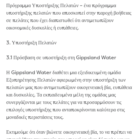
Πρόγραμμα Υποστήριξης Πελατών – ένα πρόγραμμα
Community engagement
υποστήριξης πελατών που αποσκοπεί στην παροχή βοήθειας
Climate change targets survey
σε πελάτες που έχει διαπιστωθεί ότι αντιμετωπίζουν
Community pop ups
οικονομικές δυσκολίες ή ευπάθειες.
Customer Charter review
Customer Satisfaction Survey
3. Υποστήριξη Πελατών
Customer outcomes survey
Planning for the future
3.1 Πρόσβαση σε υποστήριξη στη Gippsland Water
Price Submission 2028-33
Tell us how you use Hazel Creek
Η Gippsland Water διαθέτει μια εξειδικευμένη ομάδα
Trade Waste Customer Charter review
Εξυπηρέτησης Πελατών αφιερωμένη στην υποστήριξη των
Water supply research
πελατών μας που αντιμετωπίζουν οικογενειακή βία, ευπάθεια
Customer Reference Group
και δυσκολίες. Τα εκπαιδευμένα μέλη της ομάδας μας
Customer Reference Group meeting
συνεργάζονται με τους πελάτες για να προσαρμόσουν τις
summary archive
επιλογές υποστήριξης που ανταποκρίνονται καλύτερα στις
Sounding Board
μοναδικές περιστάσεις τους.
Sign up for our Sounding Board
Dutson Downs wind farm
Εκτιμούμε ότι όταν βιώνετε οικογενειακή βία, το να πρέπει να
Community reports