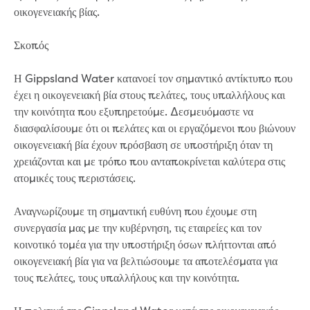
οικογενειακής βίας.
Household water and waste advice
Saving water
Σκοπός
Permanent Water Saving Rules
Tips for saving water at home and work
Η Gippsland Water κατανοεί τον σημαντικό αντίκτυπο που
Do you use water wisely?
έχει η οικογενειακή βία στους πελάτες, τους υπαλλήλους και
Water restrictions
την κοινότητα που εξυπηρετούμε. Δεσμευόμαστε να
Apply for an exemption and Water
διασφαλίσουμε ότι οι πελάτες και οι εργαζόμενοι που βιώνουν
Use Plan
οικογενειακή βία έχουν πρόσβαση σε υποστήριξη όταν τη
Schools Water Efficiency Program
χρειάζονται και με τρόπο που ανταποκρίνεται καλύτερα στις
Water saving activities for kids
ατομικές τους περιστάσεις.
Who does what in water
Trees and your pipes
Αναγνωρίζουμε τη σημαντική ευθύνη που έχουμε στη
Overflow relief gully
συνεργασία μας με την κυβέρνηση, τις εταιρείες και τον
What can and can't go down the drain
κοινοτικό τομέα για την υποστήριξη όσων πλήττονται από
Pressure sewer systems
οικογενειακή βία για να βελτιώσουμε τα αποτελέσματα για
Water pressure, appearance and colour
τους πελάτες, τους υπαλλήλους και την κοινότητα.
Commercial
Commercial trade waste