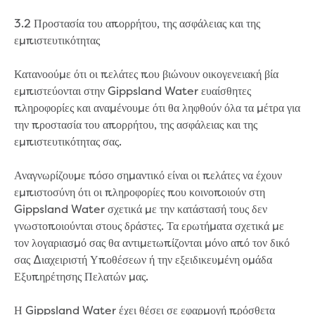
Environmental management
3.2 Προστασία του απορρήτου, της ασφάλειας και της
Energy Management
εμπιστευτικότητας
Traditional Owners and cultural
heritage
Κατανοούμε ότι οι πελάτες που βιώνουν οικογενειακή βία
Sponsor my event or community group
εμπιστεύονται στην Gippsland Water ευαίσθητες
Apply for in-kind support
πληροφορίες και αναμένουμε ότι θα ληφθούν όλα τα μέτρα για
Drink Gippy Tap community water bottle
την προστασία του απορρήτου, της ασφάλειας και της
initiative
εμπιστευτικότητας σας.
Financial sponsorship
Portable drinking fountains
Αναγνωρίζουμε πόσο σημαντικό είναι οι πελάτες να έχουν
Recreation
εμπιστοσύνη ότι οι πληροφορίες που κοινοποιούν στη
Community news
Gippsland Water σχετικά με την κατάστασή τους δεν
Contact us
γνωστοποιούνται στους δράστες. Τα ερωτήματα σχετικά με
τον λογαριασμό σας θα αντιμετωπίζονται μόνο από τον δικό
Concessions
σας Διαχειριστή Υποθέσεων ή την εξειδικευμένη ομάδα
Building and development
Εξυπηρέτησης Πελατών μας.
Contact us - other languages
Payments and billing
Η Gippsland Water έχει θέσει σε εφαρμογή πρόσθετα