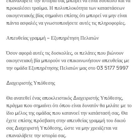
επαναλάβετε την ιστορία σας μπορεί να είναι δύσκολο και να
Performance report 2024
προκαλέσει τραύμα. Η πολυπλοκότητα των καταστάσεων
Performance report 2025
οικογενειακής βίας σημαίνει επίσης ότι μπορεί να μην είναι
Performance report 2026
πάντα ασφαλές να γνωστοποιήσετε αυτές τις πληροφορίες.
Previous community reports
Environment and Healthy Country
Απευθείας γραμμή – Εξυπηρέτηση Πελατών
Environment
Biodiversity
Όσον αφορά αυτές τις δυσκολίες, οι πελάτες που βιώνουν
Drouin
οικογενειακή βία μπορούν να επικοινωνήσουν απευθείας με
Dutson Downs
την ομάδα Εξυπηρέτησης Πελατών μας στο 03 5177 5997
Environmental management at
Dutson Downs
Διαχειριστής Υπόθεσης
History of Dutson Downs
Glenmaggie
Θα ανατεθεί ένας αποκλειστικός Διαχειριστής Υπόθεσης,
Mirboo North
πράγμα που σημαίνει ότι όπου είναι δυνατόν θα μιλάτε με το
Moondarra Reservoir
ίδιο μέλος της ομάδας που κατανοεί την κατάστασή σας. Θα
Rawson
έχετε επίσης πρόσβαση στην απευθείας γραμμή του δικού
Sunny Creek
σας Διαχειριστή Υπόθεσης, ώστε να μην χρειάζεται να
Threatened species
επαναλάβετε την ιστορία σας.
Climate Change action