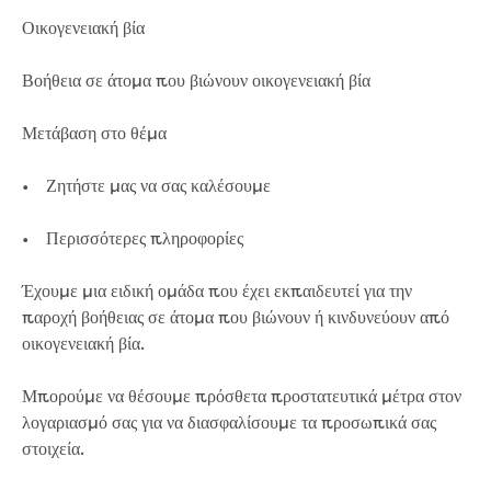
eBilling Terms and Conditions
Οικογενειακή βία
Understanding your bill
Higher bill than expected
Βοήθεια σε άτομα που βιώνουν οικογενειακή βία
Leak allowance
What your bill pays for
Μετάβαση στο θέμα
Your water meter
Fees, tariffs and charges
• Ζητήστε μας να σας καλέσουμε
Concessions and pensions
Financial support
• Περισσότερες πληροφορίες
Customer Support Policy
Family violence
Έχουμε μια ειδική ομάδα που έχει εκπαιδευτεί για την
Family Violence Policy
παροχή βοήθειας σε άτομα που βιώνουν ή κινδυνεύουν από
My account online
οικογενειακή βία.
Service standards
Moving
Μπορούμε να θέσουμε πρόσθετα προστατευτικά μέτρα στον
Buying or selling a property
λογαριασμό σας για να διασφαλίσουμε τα προσωπικά σας
Renting
στοιχεία.
Change of tenancy