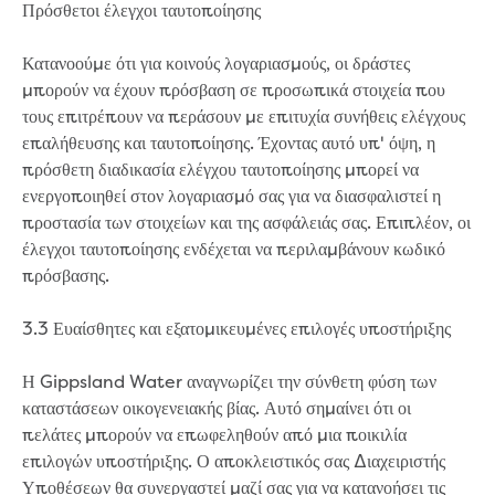
Πρόσθετοι έλεγχοι ταυτοποίησης
Strategies, reports and plans
2050 Vision
Κατανοούμε ότι για κοινούς λογαριασμούς, οι δράστες
Annual Reports
μπορούν να έχουν πρόσβαση σε προσωπικά στοιχεία που
Belonging Plan 2024-2026
τους επιτρέπουν να περάσουν με επιτυχία συνήθεις ελέγχους
Communications and Engagement
επαλήθευσης και ταυτοποίησης. Έχοντας αυτό υπ' όψη, η
Framework
πρόσθετη διαδικασία ελέγχου ταυτοποίησης μπορεί να
Price Submission
ενεργοποιηθεί στον λογαριασμό σας για να διασφαλιστεί η
Urban Water Strategy
προστασία των στοιχείων και της ασφάλειάς σας. Επιπλέον, οι
Freedom of Information
έλεγχοι ταυτοποίησης ενδέχεται να περιλαμβάνουν κωδικό
Media and news
πρόσβασης.
Feedback, complaints and compliments
Public notices
3.3 Ευαίσθητες και εξατομικευμένες επιλογές υποστήριξης
Tenders
Contract documents
Η Gippsland Water αναγνωρίζει την σύνθετη φύση των
Procurement
καταστάσεων οικογενειακής βίας. Αυτό σημαίνει ότι οι
Procurement Complaints Policy
πελάτες μπορούν να επωφεληθούν από μια ποικιλία
Your safety at our sites
επιλογών υποστήριξης. Ο αποκλειστικός σας Διαχειριστής
Υποθέσεων θα συνεργαστεί μαζί σας για να κατανοήσει τις