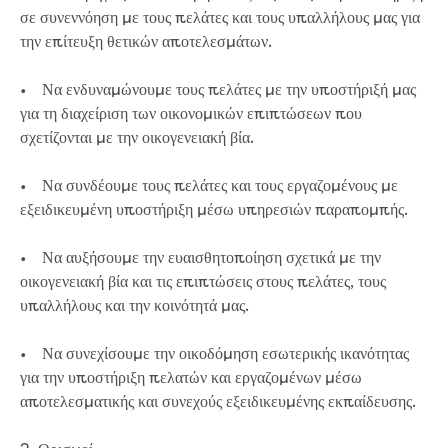
Developer works deeds process
σε συνεννόηση με τους πελάτες και τους υπαλλήλους μας για
Apply for developer work deeds
την επίτευξη θετικών αποτελεσμάτων.
As constructed submission
Information for design
• Να ενδυναμώνουμε τους πελάτες με την υποστήριξή μας
consultations and surveyors
για τη διαχείριση των οικονομικών επιπτώσεων που
Information for accredited
σχετίζονται με την οικογενειακή βία.
pipelayers
Sewer pipe reports
• Να συνδέουμε τους πελάτες και τους εργαζομένους με
Water pipe reports
εξειδικευμένη υποστήριξη μέσω υπηρεσιών παραπομπής.
Sewage pump station
information
• Να αυξήσουμε την ευαισθητοποίηση σχετικά με την
Developer works forms and reports
οικογενειακή βία και τις επιπτώσεις στους πελάτες, τους
Drinking (potable) water catchment
υπαλλήλους και την κοινότητά μας.
Land development manual
Infrastructure sequence plans
• Να συνεχίσουμε την οικοδόμηση εσωτερικής ικανότητας
New Customer Contribution (NCC)
για την υποστήριξη πελατών και εργαζομένων μέσω
Subdivision and planning permits
αποτελεσματικής και συνεχούς εξειδικευμένης εκπαίδευσης.
Non-subdivisional developments
Find a consultant or contractor